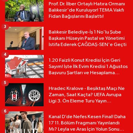
Prof. Dr. İlber Ortaylı Hatıra Ormanı
Balıkesir'de Kuruluyor! TEMA Vakfı
Fidan Bağışlarını Başlattı!
3
Balıkesir Belediye-İş 1 No'lu Şube
Başkanı Hüseyin Pastal ve Yönetimi
İstifa Ederek ÇAĞDAŞ-SEN'e Geçti
4
1.20 Faizli Konut Kredisi İçin Geri
Sayım! İşte İlk Evim Kredisi 1 Ağustos
Başvuru Şartları ve Hesaplama
Tablosu:
5
Hradec Kralove - Beşiktaş Maçı Ne
Zaman, Saat Kaçta? UEFA Avrupa
Ligi 3. Ön Eleme Turu Yayın
Detayları!
6
Kanal D’de Nefes Kesen Final! Daha
17 11. Bölüm Fragmanı Yayınlandı
Mı? Leyla ve Aras İçin Yolun Sonu