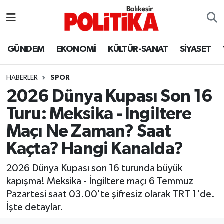
ASTROLOJİ
Balıkesir Nöbetçi Eczaneler
GÜNDEM
EKONOMİ
KÜLTÜR-SANAT
SİYASET
Ayvalık
Balıkesir Hava Durumu
HABERLER
SPOR
Balya
Balıkesir Namaz Vakitleri
2026 Dünya Kupası Son 16
Turu: Meksika - İngiltere
Bandırma
Balıkesir Trafik Yoğunluk Haritası
Maçı Ne Zaman? Saat
Bigadiç
Süper Lig Puan Durumu ve Fikstür
Kaçta? Hangi Kanalda?
BİYOGRAFİLER
Tüm Manşetler
2026 Dünya Kupası son 16 turunda büyük
kapışma! Meksika - İngiltere maçı 6 Temmuz
Burhaniye
Son Dakika Haberleri
Pazartesi saat 03.00'te şifresiz olarak TRT 1'de.
İşte detaylar.
ÇEVRE
Haber Arşivi