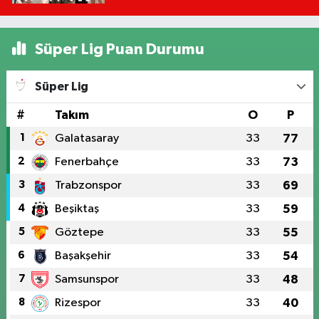
Mu?
Süper Lig Puan Durumu
Süper Lig
#
Takım
O
P
1
Galatasaray
33
77
2
Fenerbahçe
33
73
3
Trabzonspor
33
69
4
Beşiktaş
33
59
5
Göztepe
33
55
6
Başakşehir
33
54
7
Samsunspor
33
48
8
Rizespor
33
40