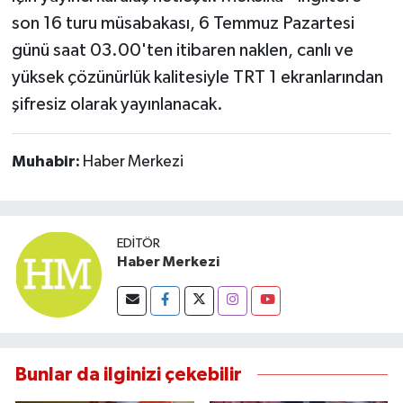
Susurluk
son 16 turu müsabakası, 6 Temmuz Pazartesi
günü saat 03.00'ten itibaren naklen, canlı ve
TARİHTE BUGÜN
yüksek çözünürlük kalitesiyle TRT 1 ekranlarından
şifresiz olarak yayınlanacak.
TEKNOLOJİ
Trend
Muhabir:
Haber Merkezi
TÜRKİYE
EDITÖR
VİZYONDAKİLER
Haber Merkezi
YAŞAM
Bunlar da ilginizi çekebilir