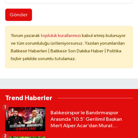
Gönder
Yorum yazarak
topluluk kurallarımızı
kabul etmiş bulunuyor
ve tüm sorumluluğu üstleniyorsunuz. Yazılan yorumlardan
Balıkesir Haberleri | Balıkesir Son Dakika Haber | Politika
hiçbir şekilde sorumlu tutulamaz.
Trend Haberler
1
Balıkesirspor le Bandırmaspor
Arasında ‘10.5’ Gerilimi! Başkan
Mert Alper Acar’dan Murat
Karakoyun'a Sert Tepki!
2