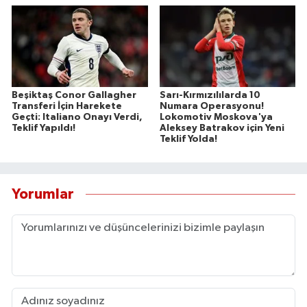
Beşiktaş Conor Gallagher
Sarı-Kırmızılılarda 10
Transferi İçin Harekete
Numara Operasyonu!
Geçti: Italiano Onayı Verdi,
Lokomotiv Moskova'ya
Teklif Yapıldı!
Aleksey Batrakov için Yeni
Teklif Yolda!
Yorumlar