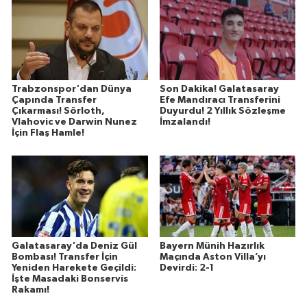
Trabzonspor'dan Dünya
Son Dakika! Galatasaray
Çapında Transfer
Efe Mandıracı Transferini
Çıkarması! Sörloth,
Duyurdu! 2 Yıllık Sözleşme
Vlahovic ve Darwin Nunez
İmzalandı!
İçin Flaş Hamle!
Galatasaray'da Deniz Gül
Bayern Münih Hazırlık
Bombası! Transfer İçin
Maçında Aston Villa’yı
Yeniden Harekete Geçildi:
Devirdi: 2-1
İşte Masadaki Bonservis
Rakamı!