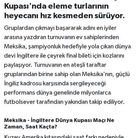
Kupası'nda eleme turlarının
İvrindi
heyecanı hız kesmeden sürüyor.
Gruplardan çıkmayı başararak adını en iyiler
KENT GÜNDEMİ
arasına yazdıran turnuvanın ev sahiplerinden
Kepsut
Meksika, şampiyonluk hedefiyle yola çıkan dünya
devi İngiltere ile çeyrek final bileti için kozlarını
KÜLTÜR-SANAT
paylaşıyor. Turnuvanın en ateşli taraftar
gruplarından birine sahip olan Meksika'nın, güçlü
MAGAZİN
İngiliz kadrosu karşısında sergileyeceği
performans dünya genelinde milyonlarca
MANŞET
futbolsever tarafından yakından takip ediliyor.
Manyas
Meksika - İngiltere Dünya Kupası Maçı Ne
OLAY
Zaman, Saat Kaçta?
Kuzey Amerika kıtasındaki saat farkı nedeniyle