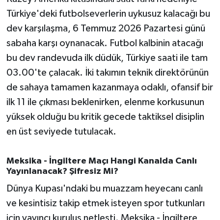
OTOMOTİV
Türkiye'deki futbolseverlerin uykusuz kalacağı bu
dev karşılaşma, 6 Temmuz 2026 Pazartesi günü
Resmi İlanlar
sabaha karşı oynanacak. Futbol kalbinin atacağı
SAĞLIK
bu dev randevuda ilk düdük, Türkiye saati ile tam
03.00'te çalacak. İki takımın teknik direktörünün
Savaştepe
de sahaya tamamen kazanmaya odaklı, ofansif bir
ilk 11 ile çıkması beklenirken, elenme korkusunun
SEYAHAT
yüksek olduğu bu kritik gecede taktiksel disiplin
SİYASET
en üst seviyede tutulacak.
Sındırgı
Meksika - İngiltere Maçı Hangi Kanalda Canlı
Yayınlanacak? Şifresiz Mi?
SPOR
Dünya Kupası'ndaki bu muazzam heyecanı canlı
ve kesintisiz takip etmek isteyen spor tutkunları
SÜRMANŞET
için yayıncı kuruluş netleşti. Meksika - İngiltere