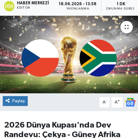
HABER MERKEZI
18.06.2026 - 13:58
1 DK
EDITÖR
YAYINLANMA
OKUNMA SÜRESI
DÜNYA
Dursunbey
Edremit
EĞİTİM
EKONOMİ
Erdek
Paylaş
-
+
A
A
Gömeç
Gönen
2026 Dünya Kupası'nda Dev
Randevu: Çekya - Güney Afrika
Havran