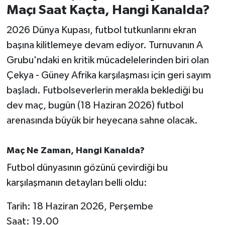
Maçı Saat Kaçta, Hangi Kanalda?
İvrindi
2026 Dünya Kupası, futbol tutkunlarını ekran
başına kilitlemeye devam ediyor. Turnuvanın A
KENT GÜNDEMİ
Grubu'ndaki en kritik mücadelelerinden biri olan
Çekya - Güney Afrika karşılaşması için geri sayım
Kepsut
başladı. Futbolseverlerin merakla beklediği bu
KÜLTÜR-SANAT
dev maç, bugün (18 Haziran 2026) futbol
arenasında büyük bir heyecana sahne olacak.
MAGAZİN
Maç Ne Zaman, Hangi Kanalda?
MANŞET
Futbol dünyasının gözünü çevirdiği bu
Manyas
karşılaşmanın detayları belli oldu:
OLAY
Tarih: 18 Haziran 2026, Perşembe
Saat: 19.00