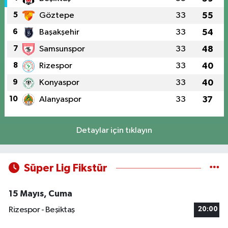
5
Göztepe
33
55
6
Başakşehir
33
54
7
Samsunspor
33
48
8
Rizespor
33
40
9
Konyaspor
33
40
10
Alanyaspor
33
37
Detaylar için tıklayın
Süper Lig Fikstür
15 Mayıs, Cuma
Rizespor - Beşiktaş
20:00