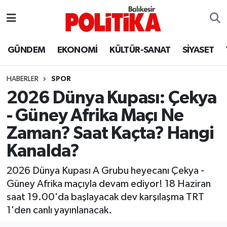
ASTROLOJİ
Balıkesir Nöbetçi Eczaneler
GÜNDEM
EKONOMİ
KÜLTÜR-SANAT
SİYASET
Ayvalık
Balıkesir Hava Durumu
HABERLER
SPOR
Balya
Balıkesir Namaz Vakitleri
2026 Dünya Kupası: Çekya
- Güney Afrika Maçı Ne
Bandırma
Balıkesir Trafik Yoğunluk Haritası
Zaman? Saat Kaçta? Hangi
Bigadiç
Süper Lig Puan Durumu ve Fikstür
Kanalda?
BİYOGRAFİLER
Tüm Manşetler
2026 Dünya Kupası A Grubu heyecanı Çekya -
Güney Afrika maçıyla devam ediyor! 18 Haziran
Burhaniye
Son Dakika Haberleri
saat 19.00'da başlayacak dev karşılaşma TRT
1'den canlı yayınlanacak.
ÇEVRE
Haber Arşivi