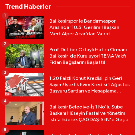
Trend Haberler
1
Balıkesirspor le Bandırmaspor
Arasında ‘10.5’ Gerilimi! Başkan
Mert Alper Acar’dan Murat
Karakoyun'a Sert Tepki!
2
Prof. Dr. İlber Ortaylı Hatıra Ormanı
Balıkesir'de Kuruluyor! TEMA Vakfı
Fidan Bağışlarını Başlattı!
3
1.20 Faizli Konut Kredisi İçin Geri
Sayım! İşte İlk Evim Kredisi 1 Ağustos
Başvuru Şartları ve Hesaplama
Tablosu:
4
Balıkesir Belediye-İş 1 No'lu Şube
Başkanı Hüseyin Pastal ve Yönetimi
İstifa Ederek ÇAĞDAŞ-SEN'e Geçti
5