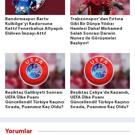
Bandırmaspor Bartu
Trabzonspor’dan Fırtına
Kulbilge'yi Kadorsuna
Gibi Bir Dünya Yıldızı
Kattı! Fenerbahçe Altyapılı
Hamlesi Daha! Mohamed
Eldiven İmzayı Attı!
Salah Sonrası Darwin
Nunez ile Görüşmeler
Başlıyor!
Beşiktaş Galibiyeti Sonrası
Beşiktaş Çekya’da Kazandı,
UEFA Ülke Puanı
UEFA Ülke Puanı
Güncellendi! Türkiye Kaçıncı
Güncellendi! Türkiye Kaçıncı
Sırada, Puanımız Kaç Oldu?
Sırada, Puanımız Kaç Oldu?
Yorumlar