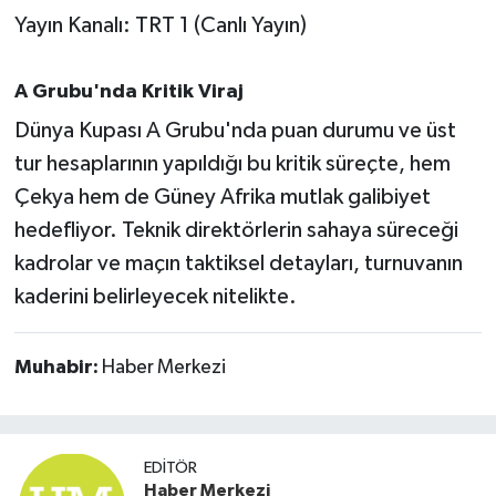
OTOMOTİV
Yayın Kanalı: TRT 1 (Canlı Yayın)
Resmi İlanlar
A Grubu'nda Kritik Viraj
SAĞLIK
Dünya Kupası A Grubu'nda puan durumu ve üst
tur hesaplarının yapıldığı bu kritik süreçte, hem
Savaştepe
Çekya hem de Güney Afrika mutlak galibiyet
hedefliyor. Teknik direktörlerin sahaya süreceği
SEYAHAT
kadrolar ve maçın taktiksel detayları, turnuvanın
SİYASET
kaderini belirleyecek nitelikte.
Sındırgı
Muhabir:
Haber Merkezi
SPOR
SÜRMANŞET
EDITÖR
Haber Merkezi