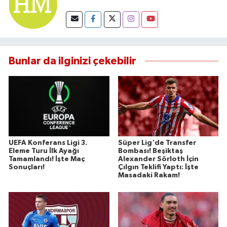
Susurluk
TARİHTE BUGÜN
Bunlar da ilginizi çekebilir
TEKNOLOJİ
Trend
TÜRKİYE
VİZYONDAKİLER
UEFA Konferans Ligi 3.
Süper Lig'de Transfer
Eleme Turu İlk Ayağı
Bombası! Beşiktaş
Tamamlandı! İşte Maç
Alexander Sörloth İçin
YAŞAM
Sonuçları!
Çılgın Teklifi Yaptı: İşte
Masadaki Rakam!