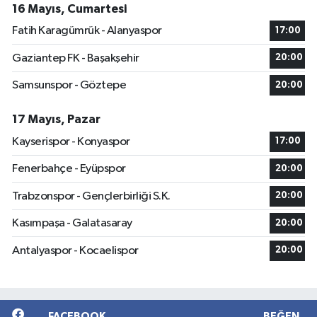
16 Mayıs, Cumartesi
Fatih Karagümrük - Alanyaspor
17:00
Gaziantep FK - Başakşehir
20:00
Samsunspor - Göztepe
20:00
17 Mayıs, Pazar
Kayserispor - Konyaspor
17:00
Fenerbahçe - Eyüpspor
20:00
Trabzonspor - Gençlerbirliği S.K.
20:00
Kasımpaşa - Galatasaray
20:00
Antalyaspor - Kocaelispor
20:00
FACEBOOK
BEĞEN