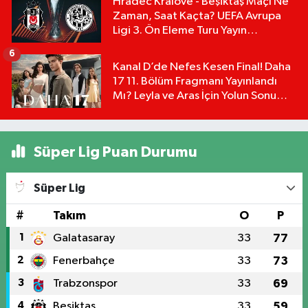
Hradec Kralove - Beşiktaş Maçı Ne
Zaman, Saat Kaçta? UEFA Avrupa
Ligi 3. Ön Eleme Turu Yayın
Detayları!
6
Kanal D’de Nefes Kesen Final! Daha
17 11. Bölüm Fragmanı Yayınlandı
Mı? Leyla ve Aras İçin Yolun Sonu
Mu?
Süper Lig Puan Durumu
Süper Lig
#
Takım
O
P
1
Galatasaray
33
77
2
Fenerbahçe
33
73
3
Trabzonspor
33
69
4
Beşiktaş
33
59