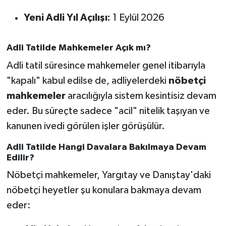
OTOMOTİV
Yeni Adli Yıl Açılışı:
1 Eylül 2026
Resmi İlanlar
Adli Tatilde Mahkemeler Açık mı?
SAĞLIK
Adli tatil süresince mahkemeler genel itibarıyla
"kapalı" kabul edilse de, adliyelerdeki
nöbetçi
Savaştepe
mahkemeler
aracılığıyla sistem kesintisiz devam
SEYAHAT
eder. Bu süreçte sadece "acil" nitelik taşıyan ve
kanunen ivedi görülen işler görüşülür.
SİYASET
Adli Tatilde Hangi Davalara Bakılmaya Devam
Edilir?
Sındırgı
Nöbetçi mahkemeler, Yargıtay ve Danıştay'daki
SPOR
nöbetçi heyetler şu konulara bakmaya devam
eder:
SÜRMANŞET