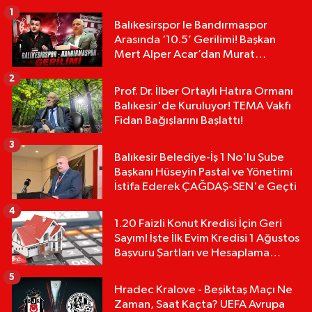
1
Balıkesirspor le Bandırmaspor
Arasında ‘10.5’ Gerilimi! Başkan
Mert Alper Acar’dan Murat
Karakoyun'a Sert Tepki!
2
Prof. Dr. İlber Ortaylı Hatıra Ormanı
Balıkesir'de Kuruluyor! TEMA Vakfı
Fidan Bağışlarını Başlattı!
3
Balıkesir Belediye-İş 1 No'lu Şube
Başkanı Hüseyin Pastal ve Yönetimi
İstifa Ederek ÇAĞDAŞ-SEN'e Geçti
4
1.20 Faizli Konut Kredisi İçin Geri
Sayım! İşte İlk Evim Kredisi 1 Ağustos
Başvuru Şartları ve Hesaplama
Tablosu:
5
Hradec Kralove - Beşiktaş Maçı Ne
Zaman, Saat Kaçta? UEFA Avrupa