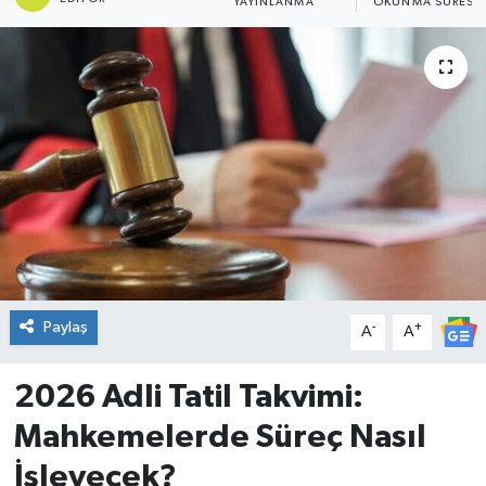
YAYINLANMA
OKUNMA SÜRESI
DÜNYA
Dursunbey
Edremit
EĞİTİM
EKONOMİ
Erdek
Paylaş
-
+
A
A
Gömeç
2026 Adli Tatil Takvimi:
Gönen
Mahkemelerde Süreç Nasıl
İşleyecek?
Havran