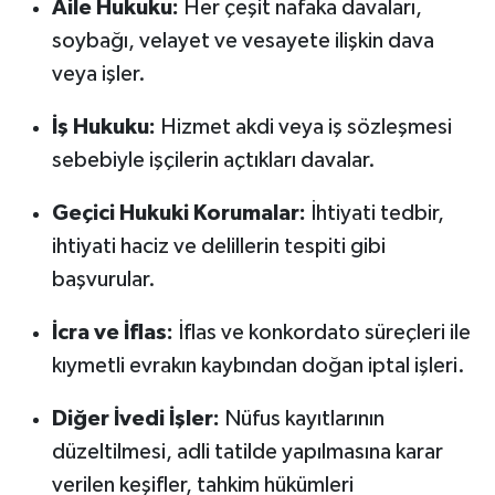
Aile Hukuku:
Her çeşit nafaka davaları,
Susurluk
soybağı, velayet ve vesayete ilişkin dava
veya işler.
TARİHTE BUGÜN
İş Hukuku:
Hizmet akdi veya iş sözleşmesi
TEKNOLOJİ
sebebiyle işçilerin açtıkları davalar.
Trend
Geçici Hukuki Korumalar:
İhtiyati tedbir,
TÜRKİYE
ihtiyati haciz ve delillerin tespiti gibi
başvurular.
VİZYONDAKİLER
İcra ve İflas:
İflas ve konkordato süreçleri ile
YAŞAM
kıymetli evrakın kaybından doğan iptal işleri.
Diğer İvedi İşler:
Nüfus kayıtlarının
düzeltilmesi, adli tatilde yapılmasına karar
verilen keşifler, tahkim hükümleri