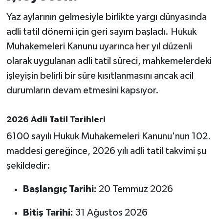
Yaz aylarının gelmesiyle birlikte yargı dünyasında
İvrindi
adli tatil dönemi için geri sayım başladı. Hukuk
Muhakemeleri Kanunu uyarınca her yıl düzenli
KENT GÜNDEMİ
olarak uygulanan adli tatil süreci, mahkemelerdeki
Kepsut
işleyişin belirli bir süre kısıtlanmasını ancak acil
durumların devam etmesini kapsıyor.
KÜLTÜR-SANAT
2026 Adli Tatil Tarihleri
MAGAZİN
6100 sayılı Hukuk Muhakemeleri Kanunu'nun 102.
MANŞET
maddesi gereğince, 2026 yılı adli tatil takvimi şu
şekildedir:
Manyas
Başlangıç Tarihi:
20 Temmuz 2026
OLAY
Bitiş Tarihi:
31 Ağustos 2026