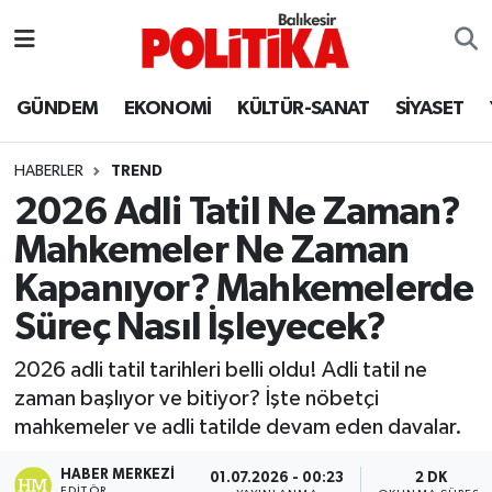
ASTROLOJİ
Balıkesir Nöbetçi Eczaneler
GÜNDEM
EKONOMİ
KÜLTÜR-SANAT
SİYASET
Ayvalık
Balıkesir Hava Durumu
HABERLER
TREND
Balya
Balıkesir Namaz Vakitleri
2026 Adli Tatil Ne Zaman?
Mahkemeler Ne Zaman
Bandırma
Balıkesir Trafik Yoğunluk Haritası
Kapanıyor? Mahkemelerde
Bigadiç
Süper Lig Puan Durumu ve Fikstür
Süreç Nasıl İşleyecek?
BİYOGRAFİLER
Tüm Manşetler
2026 adli tatil tarihleri belli oldu! Adli tatil ne
zaman başlıyor ve bitiyor? İşte nöbetçi
Burhaniye
Son Dakika Haberleri
mahkemeler ve adli tatilde devam eden davalar.
ÇEVRE
Haber Arşivi
HABER MERKEZI
01.07.2026 - 00:23
2 DK
EDITÖR