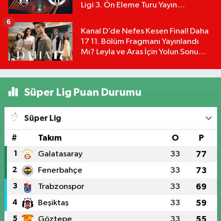
Ligi 3. Ön Eleme Turu Yayın
Detayları!
6
Kanal D’de Nefes Kesen Final! Daha
17 11. Bölüm Fragmanı Yayınlandı
Mı? Leyla ve Aras İçin Yolun Sonu
Mu?
Süper Lig Puan Durumu
Süper Lig
#
Takım
O
P
1
Galatasaray
33
77
2
Fenerbahçe
33
73
3
Trabzonspor
33
69
4
Beşiktaş
33
59
5
Göztepe
33
55