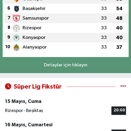
6
Başakşehir
33
54
7
Samsunspor
33
48
8
Rizespor
33
40
9
Konyaspor
33
40
10
Alanyaspor
33
37
Detaylar için tıklayın
Süper Lig Fikstür
15 Mayıs, Cuma
Rizespor - Beşiktaş
20:00
16 Mayıs, Cumartesi