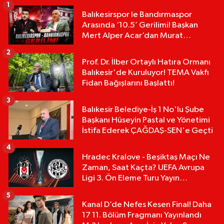
1
Balıkesirspor le Bandırmaspor
Arasında ‘10.5’ Gerilimi! Başkan
Mert Alper Acar’dan Murat
Karakoyun'a Sert Tepki!
2
Prof. Dr. İlber Ortaylı Hatıra Ormanı
Balıkesir'de Kuruluyor! TEMA Vakfı
Fidan Bağışlarını Başlattı!
3
Balıkesir Belediye-İş 1 No'lu Şube
Başkanı Hüseyin Pastal ve Yönetimi
İstifa Ederek ÇAĞDAŞ-SEN'e Geçti
4
Hradec Kralove - Beşiktaş Maçı Ne
Zaman, Saat Kaçta? UEFA Avrupa
Ligi 3. Ön Eleme Turu Yayın
Detayları!
5
Kanal D’de Nefes Kesen Final! Daha
17 11. Bölüm Fragmanı Yayınlandı