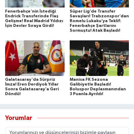
Fenerbahçe'nin İstediği
Süper Lig’de Transfer
Endrick Transferinde Flaş
Savaşları! Trabzonspor’dan
Gelişme! Real Madrid Yıldızı
Romelu Lukaku’ya Teklif:
İçin Devler Sıraya Girdi!
Fenerbahçe Şartlarını
Sormuştu! Atak Başladı!
Galatasaray'da Sürpriz
Manisa FK Sezona
İmza! Eren Derdiyok Yıllar
Galibiyetle Başladı!
Sonra Galatasaray’a Geri
Boluspor Deplasmanından
Döndü!
3 Puanla Ayrıldı!
Yorumlar