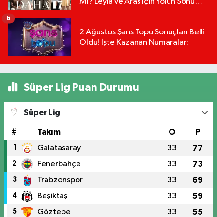
Mı? Leyla ve Aras İçin Yolun Sonu
Mu?
6
2 Ağustos Şans Topu Sonuçları Belli
Oldu! İşte Kazanan Numaralar:
Süper Lig Puan Durumu
Süper Lig
#
Takım
O
P
1
Galatasaray
33
77
2
Fenerbahçe
33
73
3
Trabzonspor
33
69
4
Beşiktaş
33
59
5
Göztepe
33
55