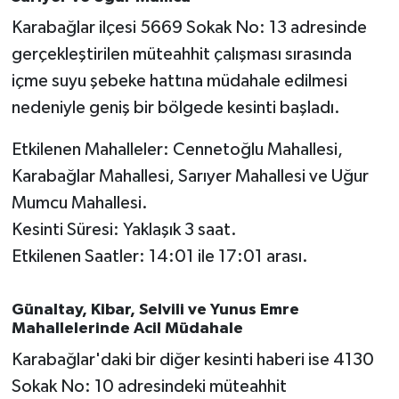
OTOMOTİV
Karabağlar ilçesi 5669 Sokak No: 13 adresinde
Resmi İlanlar
gerçekleştirilen müteahhit çalışması sırasında
içme suyu şebeke hattına müdahale edilmesi
SAĞLIK
nedeniyle geniş bir bölgede kesinti başladı.
Savaştepe
Etkilenen Mahalleler: Cennetoğlu Mahallesi,
Karabağlar Mahallesi, Sarıyer Mahallesi ve Uğur
SEYAHAT
Mumcu Mahallesi.
Kesinti Süresi: Yaklaşık 3 saat.
SİYASET
Etkilenen Saatler: 14:01 ile 17:01 arası.
Sındırgı
Günaltay, Kibar, Selvili ve Yunus Emre
SPOR
Mahallelerinde Acil Müdahale
Karabağlar'daki bir diğer kesinti haberi ise 4130
SÜRMANŞET
Sokak No: 10 adresindeki müteahhit