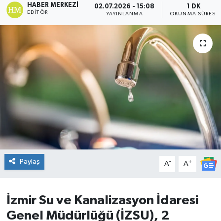
HABER MERKEZI
02.07.2026 - 15:08
1 DK
EDITÖR
YAYINLANMA
OKUNMA SÜRESI
DÜNYA
Dursunbey
Edremit
EĞİTİM
EKONOMİ
Erdek
Paylaş
-
+
A
A
Gömeç
Gönen
İzmir Su ve Kanalizasyon İdaresi
Genel Müdürlüğü (İZSU), 2
Havran