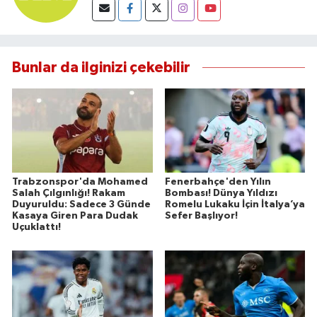
Bunlar da ilginizi çekebilir
Trabzonspor'da Mohamed
Fenerbahçe'den Yılın
Salah Çılgınlığı! Rakam
Bombası! Dünya Yıldızı
Duyuruldu: Sadece 3 Günde
Romelu Lukaku İçin İtalya’ya
Kasaya Giren Para Dudak
Sefer Başlıyor!
Uçuklattı!