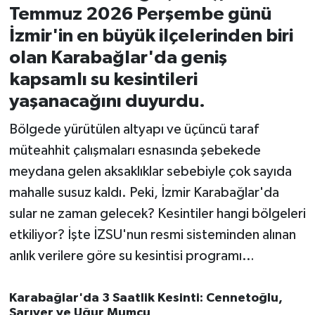
Temmuz 2026 Perşembe günü
İvrindi
İzmir'in en büyük ilçelerinden biri
olan Karabağlar'da geniş
KENT GÜNDEMİ
kapsamlı su kesintileri
yaşanacağını duyurdu.
Kepsut
Bölgede yürütülen altyapı ve üçüncü taraf
KÜLTÜR-SANAT
müteahhit çalışmaları esnasında şebekede
meydana gelen aksaklıklar sebebiyle çok sayıda
MAGAZİN
mahalle susuz kaldı. Peki, İzmir Karabağlar'da
MANŞET
sular ne zaman gelecek? Kesintiler hangi bölgeleri
etkiliyor? İşte İZSU'nun resmi sisteminden alınan
Manyas
anlık verilere göre su kesintisi programı…
OLAY
Karabağlar'da 3 Saatlik Kesinti: Cennetoğlu,
Sarıyer ve Uğur Mumcu