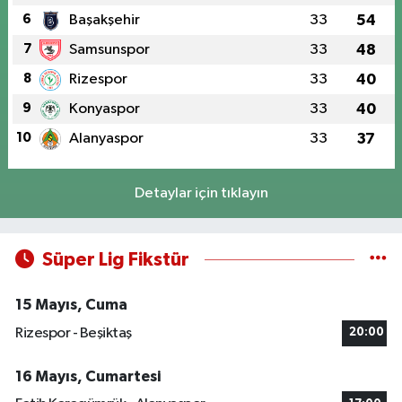
6
Başakşehir
33
54
7
Samsunspor
33
48
8
Rizespor
33
40
9
Konyaspor
33
40
10
Alanyaspor
33
37
Detaylar için tıklayın
Süper Lig Fikstür
15 Mayıs, Cuma
Rizespor - Beşiktaş
20:00
16 Mayıs, Cumartesi