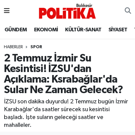
ASTROLOJİ
Balıkesir Nöbetçi Eczaneler
GÜNDEM
EKONOMİ
KÜLTÜR-SANAT
SİYASET
Ayvalık
Balıkesir Hava Durumu
HABERLER
SPOR
Balya
Balıkesir Namaz Vakitleri
2 Temmuz İzmir Su
Kesintisi! İZSU'dan
Bandırma
Balıkesir Trafik Yoğunluk Haritası
Açıklama: Ksrabağlar'da
Bigadiç
Süper Lig Puan Durumu ve Fikstür
Sular Ne Zaman Gelecek?
BİYOGRAFİLER
Tüm Manşetler
İZSU son dakika duyurdu! 2 Temmuz bugün İzmir
Karabağlar'da saatler sürecek su kesintisi
Burhaniye
Son Dakika Haberleri
başladı. İşte suların geleceği saatler ve
mahalleler.
ÇEVRE
Haber Arşivi