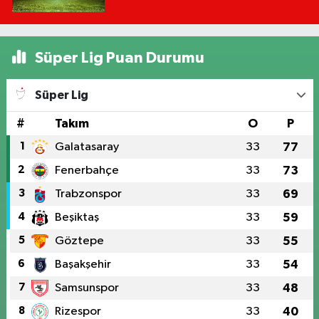
Süper Lig Puan Durumu
Süper Lig
#
Takım
O
P
1
Galatasaray
33
77
2
Fenerbahçe
33
73
3
Trabzonspor
33
69
4
Beşiktaş
33
59
5
Göztepe
33
55
6
Başakşehir
33
54
7
Samsunspor
33
48
8
Rizespor
33
40