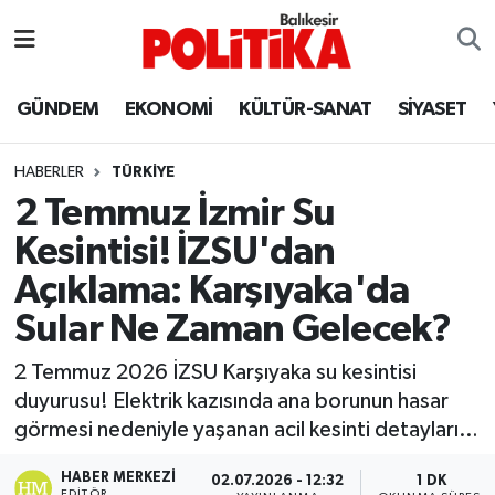
ASTROLOJİ
Balıkesir Nöbetçi Eczaneler
GÜNDEM
EKONOMİ
KÜLTÜR-SANAT
SİYASET
Ayvalık
Balıkesir Hava Durumu
HABERLER
TÜRKİYE
Balya
Balıkesir Namaz Vakitleri
2 Temmuz İzmir Su
Kesintisi! İZSU'dan
Bandırma
Balıkesir Trafik Yoğunluk Haritası
Açıklama: Karşıyaka'da
Bigadiç
Süper Lig Puan Durumu ve Fikstür
Sular Ne Zaman Gelecek?
BİYOGRAFİLER
Tüm Manşetler
2 Temmuz 2026 İZSU Karşıyaka su kesintisi
duyurusu! Elektrik kazısında ana borunun hasar
Burhaniye
Son Dakika Haberleri
görmesi nedeniyle yaşanan acil kesinti detayları…
ÇEVRE
Haber Arşivi
HABER MERKEZI
02.07.2026 - 12:32
1 DK
EDITÖR