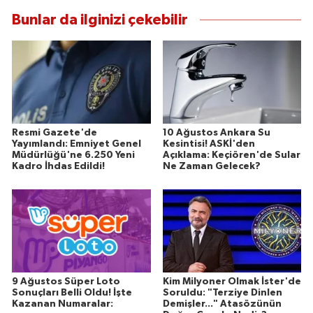
Bunlar da ilginizi çekebilir
Resmi Gazete'de
10 Ağustos Ankara Su
Yayımlandı: Emniyet Genel
Kesintisi! ASKİ'den
Müdürlüğü'ne 6.250 Yeni
Açıklama: Keçiören'de Sular
Kadro İhdas Edildi!
Ne Zaman Gelecek?
9 Ağustos Süper Loto
Kim Milyoner Olmak İster'de
Sonuçları Belli Oldu! İşte
Soruldu: "Terziye Dinlen
Kazanan Numaralar:
Demişler..." Atasözünün