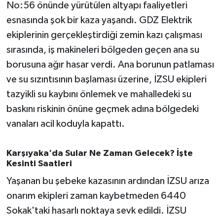
OTOMOTİV
No:56 önünde yürütülen altyapı faaliyetleri
esnasında şok bir kaza yaşandı. GDZ Elektrik
Resmi İlanlar
ekiplerinin gerçekleştirdiği zemin kazı çalışması
sırasında, iş makineleri bölgeden geçen ana su
SAĞLIK
borusuna ağır hasar verdi. Ana borunun patlaması
Savaştepe
ve su sızıntısının başlaması üzerine, İZSU ekipleri
tazyikli su kaybını önlemek ve mahalledeki su
SEYAHAT
baskını riskinin önüne geçmek adına bölgedeki
vanaları acil koduyla kapattı.
SİYASET
Karşıyaka'da Sular Ne Zaman Gelecek? İşte
Sındırgı
Kesinti Saatleri
SPOR
Yaşanan bu şebeke kazasının ardından İZSU arıza
onarım ekipleri zaman kaybetmeden 6440
SÜRMANŞET
Sokak'taki hasarlı noktaya sevk edildi. İZSU