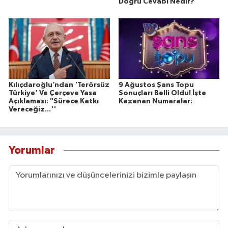
Doğru Cevabı Nedir?
Kılıçdaroğlu’ndan 'Terörsüz
9 Ağustos Şans Topu
Türkiye' Ve Çerçeve Yasa
Sonuçları Belli Oldu! İşte
Açıklaması: "Sürece Katkı
Kazanan Numaralar:
Vereceğiz...''
Yorumlar