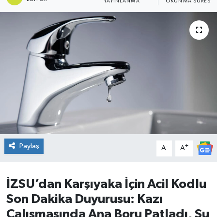
YAYINLANMA
OKUNMA SÜRESI
DÜNYA
Dursunbey
Edremit
EĞİTİM
EKONOMİ
Erdek
Paylaş
-
+
A
A
Gömeç
İZSU’dan Karşıyaka İçin Acil Kodlu
Gönen
Son Dakika Duyurusu: Kazı
Çalışmasında Ana Boru Patladı, Su
Havran