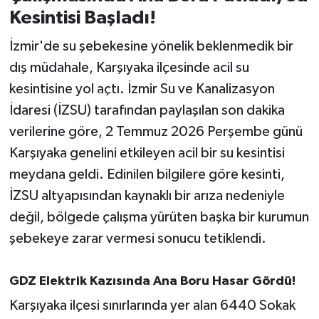
Kesintisi Başladı!
İvrindi
İzmir'de su şebekesine yönelik beklenmedik bir
dış müdahale, Karşıyaka ilçesinde acil su
KENT GÜNDEMİ
kesintisine yol açtı. İzmir Su ve Kanalizasyon
Kepsut
İdaresi (İZSU) tarafından paylaşılan son dakika
verilerine göre, 2 Temmuz 2026 Perşembe günü
KÜLTÜR-SANAT
Karşıyaka genelini etkileyen acil bir su kesintisi
meydana geldi. Edinilen bilgilere göre kesinti,
MAGAZİN
İZSU altyapısından kaynaklı bir arıza nedeniyle
MANŞET
değil, bölgede çalışma yürüten başka bir kurumun
şebekeye zarar vermesi sonucu tetiklendi.
Manyas
GDZ Elektrik Kazısında Ana Boru Hasar Gördü!
OLAY
Karşıyaka ilçesi sınırlarında yer alan 6440 Sokak