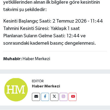
yetkililerinden alınan ilk bilgilere göre kesintinin
Susurluk
takvimi şu şekildedir:
TARİHTE BUGÜN
Kesinti Başlangıç Saati: 2 Temmuz 2026 - 11:44
Tahmini Kesinti Süresi: Yaklaşık 1 saat
TEKNOLOJİ
Planlanan Suların Gelme Saati: 12:44 ve
Trend
sonrasındaki kademeli basınç dengelenmesi.
TÜRKİYE
Muhabir:
Haber Merkezi
VİZYONDAKİLER
YAŞAM
EDITÖR
Haber Merkezi