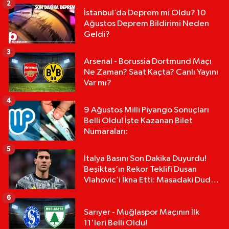
2
İstanbul’da Deprem mi Oldu? 10
Ağustos Deprem Bildirimi Neden
Geldi?
3
Arsenal - Borussia Dortmund Maçı
Ne Zaman? Saat Kaçta? Canlı Yayını
Var mı?
4
9 Ağustos Milli Piyango Sonuçları
Belli Oldu! İşte Kazanan Bilet
Numaraları:
5
İtalya Basını Son Dakika Duyurdu!
Beşiktaş’ın Rekor Teklifi Dusan
Vlahovic’i İkna Etti: Masadaki Dudak
Uçuklatan Rakam!
6
Sarıyer - Muğlaspor Maçının İlk
11'leri Belli Oldu!