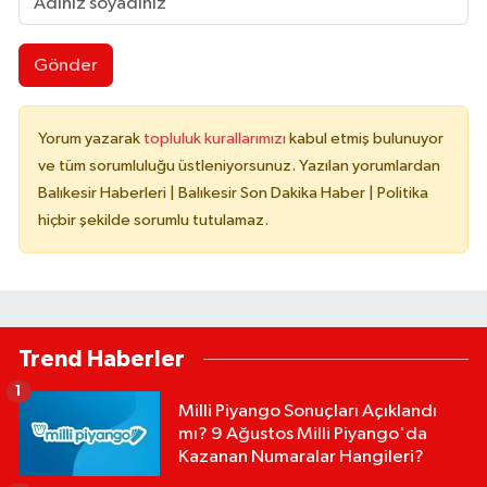
Gönder
Yorum yazarak
topluluk kurallarımızı
kabul etmiş bulunuyor
ve tüm sorumluluğu üstleniyorsunuz. Yazılan yorumlardan
Balıkesir Haberleri | Balıkesir Son Dakika Haber | Politika
hiçbir şekilde sorumlu tutulamaz.
Trend Haberler
1
Milli Piyango Sonuçları Açıklandı
mı? 9 Ağustos Milli Piyango'da
Kazanan Numaralar Hangileri?