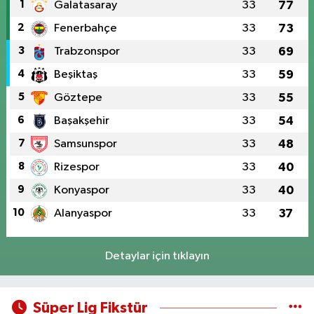
1
Galatasaray
33
77
2
Fenerbahçe
33
73
3
Trabzonspor
33
69
4
Beşiktaş
33
59
5
Göztepe
33
55
6
Başakşehir
33
54
7
Samsunspor
33
48
8
Rizespor
33
40
9
Konyaspor
33
40
10
Alanyaspor
33
37
Detaylar için tıklayın
Süper Lig Fikstür