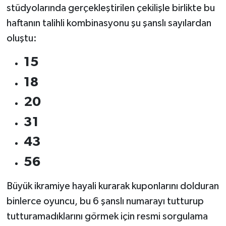
OTOMOTİV
stüdyolarında gerçekleştirilen çekilişle birlikte bu
haftanın talihli kombinasyonu şu şanslı sayılardan
Resmi İlanlar
oluştu:
SAĞLIK
15
18
Savaştepe
20
SEYAHAT
31
SİYASET
43
Sındırgı
56
SPOR
Büyük ikramiye hayali kurarak kuponlarını dolduran
binlerce oyuncu, bu 6 şanslı numarayı tutturup
SÜRMANŞET
tutturamadıklarını görmek için resmi sorgulama