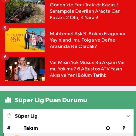
Gönen'de Feci Traktör Kazası!
Şarampole Devrilen Araçta Can
Pazarı: 2 Ölü, 4 Yaralı!
5
Muhtemel Aşk 9. Bölüm Fragmanı
Yayınlandı mı, Tolga ve Defne
Arasında Ne Olacak?
6
Var Mısın Yok Musun Bu Akşam Var
mı, Yok mu? 6 Ağustos ATV Yayın
Akışı ve Yeni Bölüm Tarihi:
Süper Lig Puan Durumu
Süper Lig
#
Takım
O
P