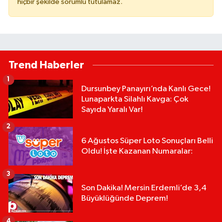
hiçbir şekilde sorumlu tutulamaz.
Trend Haberler
1
Dursunbey Panayırı’nda Kanlı Gece!
Lunaparkta Silahlı Kavga: Çok
Sayıda Yaralı Var!
2
6 Ağustos Süper Loto Sonuçları Belli
Oldu! İşte Kazanan Numaralar:
3
Son Dakika! Mersin Erdemli’de 3,4
Büyüklüğünde Deprem!
4