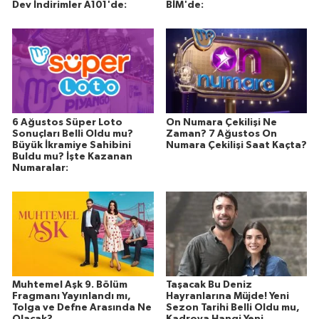
Dev İndirimler A101'de:
BİM'de:
6 Ağustos Süper Loto
On Numara Çekilişi Ne
Sonuçları Belli Oldu mu?
Zaman? 7 Ağustos On
Büyük İkramiye Sahibini
Numara Çekilişi Saat Kaçta?
Buldu mu? İşte Kazanan
Numaralar:
Muhtemel Aşk 9. Bölüm
Taşacak Bu Deniz
Fragmanı Yayınlandı mı,
Hayranlarına Müjde! Yeni
Tolga ve Defne Arasında Ne
Sezon Tarihi Belli Oldu mu,