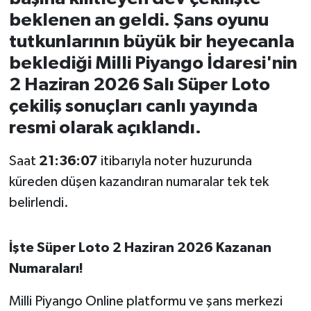
beklenen an geldi. Şans oyunu
İvrindi
tutkunlarının büyük bir heyecanla
beklediği Milli Piyango İdaresi'nin
KENT GÜNDEMİ
2 Haziran 2026 Salı Süper Loto
Kepsut
çekiliş sonuçları canlı yayında
resmi olarak açıklandı.
KÜLTÜR-SANAT
Saat
21:36:07
itibarıyla noter huzurunda
MAGAZİN
küreden düşen kazandıran numaralar tek tek
belirlendi.
MANŞET
Manyas
İşte Süper Loto 2 Haziran 2026 Kazanan
Numaraları!
OLAY
Milli Piyango Online platformu ve şans merkezi