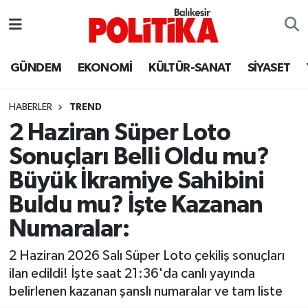
ASTROLOJİ
Balıkesir Nöbetçi Eczaneler
GÜNDEM
EKONOMİ
KÜLTÜR-SANAT
SİYASET
Ayvalık
Balıkesir Hava Durumu
HABERLER
TREND
Balya
Balıkesir Namaz Vakitleri
2 Haziran Süper Loto
Sonuçları Belli Oldu mu?
Bandırma
Balıkesir Trafik Yoğunluk Haritası
Büyük İkramiye Sahibini
Bigadiç
Süper Lig Puan Durumu ve Fikstür
Buldu mu? İşte Kazanan
Numaralar:
BİYOGRAFİLER
Tüm Manşetler
2 Haziran 2026 Salı Süper Loto çekiliş sonuçları
Burhaniye
Son Dakika Haberleri
ilan edildi! İşte saat 21:36'da canlı yayında
belirlenen kazanan şanslı numaralar ve tam liste
ÇEVRE
Haber Arşivi