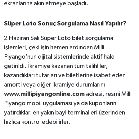
ekranlarına akın etmeye başladı.
Susurluk
TARİHTE BUGÜN
Süper Loto Sonuç Sorgulama Nasıl Yapılır?
TEKNOLOJİ
2 Haziran Salı Süper Loto bilet sorgulama
işlemleri, çekilişin hemen ardından Milli
Trend
Piyango'nun dijital sistemlerinde aktif hale
getirildi. İkramiye kazanan tüm talihliler,
TÜRKİYE
kazandıkları tutarları ve biletlerine isabet eden
amorti veya diğer ikramiye durumlarını
VİZYONDAKİLER
www.millipiyangonline.com
adresi, resmi Milli
YAŞAM
Piyango mobil uygulaması ya da kuponlarını
yatırdıkları en yakın bayi terminalleri üzerinden
hızlıca kontrol edebilirler.