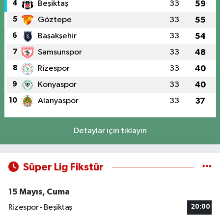
4
Beşiktaş
33
59
5
Göztepe
33
55
6
Başakşehir
33
54
7
Samsunspor
33
48
8
Rizespor
33
40
9
Konyaspor
33
40
10
Alanyaspor
33
37
Detaylar için tıklayın
Süper Lig Fikstür
15 Mayıs, Cuma
Rizespor - Beşiktaş
20:00