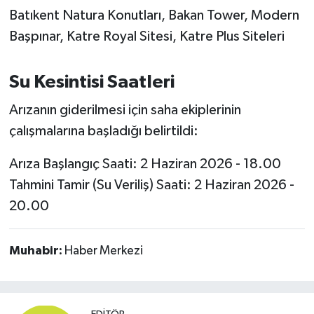
OTOMOTİV
Batıkent Natura Konutları, Bakan Tower, Modern
Başpınar, Katre Royal Sitesi, Katre Plus Siteleri
Resmi İlanlar
SAĞLIK
Su Kesintisi Saatleri
Arızanın giderilmesi için saha ekiplerinin
Savaştepe
çalışmalarına başladığı belirtildi:
SEYAHAT
Arıza Başlangıç Saati: 2 Haziran 2026 - 18.00
SİYASET
Tahmini Tamir (Su Veriliş) Saati: 2 Haziran 2026 -
20.00
Sındırgı
Muhabir:
Haber Merkezi
SPOR
SÜRMANŞET