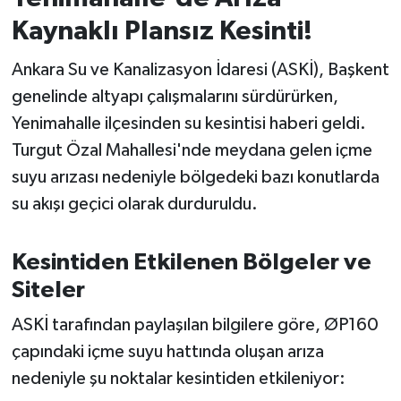
Kaynaklı Plansız Kesinti!
İvrindi
Ankara Su ve Kanalizasyon İdaresi (ASKİ), Başkent
KENT GÜNDEMİ
genelinde altyapı çalışmalarını sürdürürken,
Yenimahalle ilçesinden su kesintisi haberi geldi.
Kepsut
Turgut Özal Mahallesi'nde meydana gelen içme
suyu arızası nedeniyle bölgedeki bazı konutlarda
KÜLTÜR-SANAT
su akışı geçici olarak durduruldu.
MAGAZİN
Kesintiden Etkilenen Bölgeler ve
MANŞET
Siteler
Manyas
ASKİ tarafından paylaşılan bilgilere göre, ØP160
çapındaki içme suyu hattında oluşan arıza
OLAY
nedeniyle şu noktalar kesintiden etkileniyor: