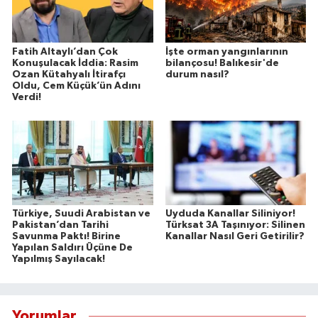
Fatih Altaylı’dan Çok
İşte orman yangınlarının
Konuşulacak İddia: Rasim
bilançosu! Balıkesir'de
Ozan Kütahyalı İtirafçı
durum nasıl?
Oldu, Cem Küçük’ün Adını
Verdi!
Türkiye, Suudi Arabistan ve
Uyduda Kanallar Siliniyor!
Pakistan’dan Tarihi
Türksat 3A Taşınıyor: Silinen
Savunma Paktı! Birine
Kanallar Nasıl Geri Getirilir?
Yapılan Saldırı Üçüne De
Yapılmış Sayılacak!
Yorumlar