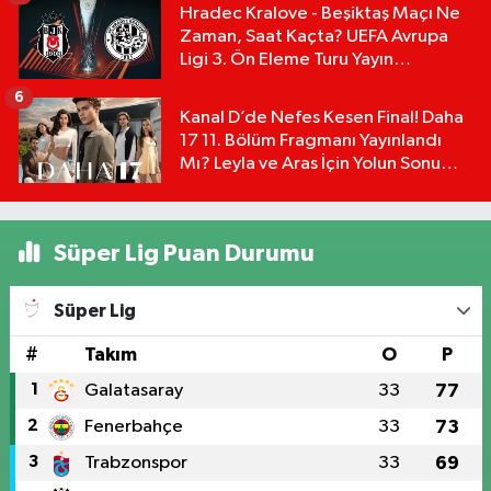
Hradec Kralove - Beşiktaş Maçı Ne
Zaman, Saat Kaçta? UEFA Avrupa
Ligi 3. Ön Eleme Turu Yayın
Detayları!
6
Kanal D’de Nefes Kesen Final! Daha
17 11. Bölüm Fragmanı Yayınlandı
Mı? Leyla ve Aras İçin Yolun Sonu
Mu?
Süper Lig Puan Durumu
Süper Lig
#
Takım
O
P
1
Galatasaray
33
77
2
Fenerbahçe
33
73
3
Trabzonspor
33
69