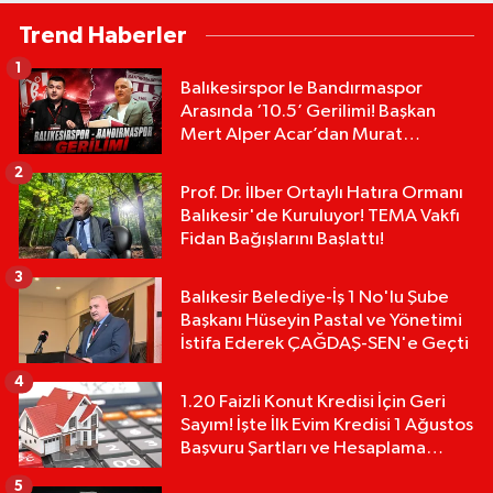
Trend Haberler
1
Balıkesirspor le Bandırmaspor
Arasında ‘10.5’ Gerilimi! Başkan
Mert Alper Acar’dan Murat
Karakoyun'a Sert Tepki!
2
Prof. Dr. İlber Ortaylı Hatıra Ormanı
Balıkesir'de Kuruluyor! TEMA Vakfı
Fidan Bağışlarını Başlattı!
3
Balıkesir Belediye-İş 1 No'lu Şube
Başkanı Hüseyin Pastal ve Yönetimi
İstifa Ederek ÇAĞDAŞ-SEN'e Geçti
4
1.20 Faizli Konut Kredisi İçin Geri
Sayım! İşte İlk Evim Kredisi 1 Ağustos
Başvuru Şartları ve Hesaplama
Tablosu:
5