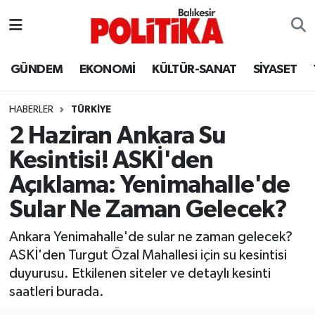
ASTROLOJİ
Balıkesir Nöbetçi Eczaneler
GÜNDEM
EKONOMİ
KÜLTÜR-SANAT
SİYASET
Ayvalık
Balıkesir Hava Durumu
HABERLER
TÜRKİYE
Balya
Balıkesir Namaz Vakitleri
2 Haziran Ankara Su
Kesintisi! ASKİ'den
Bandırma
Balıkesir Trafik Yoğunluk Haritası
Açıklama: Yenimahalle'de
Bigadiç
Süper Lig Puan Durumu ve Fikstür
Sular Ne Zaman Gelecek?
BİYOGRAFİLER
Tüm Manşetler
Ankara Yenimahalle'de sular ne zaman gelecek?
ASKİ'den Turgut Özal Mahallesi için su kesintisi
Burhaniye
Son Dakika Haberleri
duyurusu. Etkilenen siteler ve detaylı kesinti
saatleri burada.
ÇEVRE
Haber Arşivi