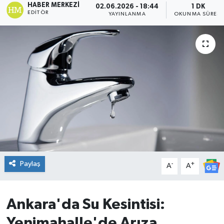
HABER MERKEZI
02.06.2026 - 18:44
1 DK
EDITÖR
YAYINLANMA
OKUNMA SÜRESI
DÜNYA
Dursunbey
Edremit
EĞİTİM
EKONOMİ
Erdek
Paylaş
-
+
A
A
Gömeç
Gönen
Ankara'da Su Kesintisi:
Yenimahalle'de Arıza
Havran