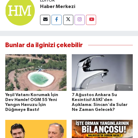
EDITÖR
Susurluk
Haber Merkezi
TARİHTE BUGÜN
TEKNOLOJİ
Bunlar da ilginizi çekebilir
Trend
TÜRKİYE
VİZYONDAKİLER
Yeşil Vatanı Korumak İçin
7 Ağustos Ankara Su
YAŞAM
Dev Hamle! OGM 55 Yeni
Kesintisi! ASKİ'den
Yangın Havuzu İçin
Açıklama: Sincan'da Sular
Düğmeye Bastı!
Ne Zaman Gelecek?