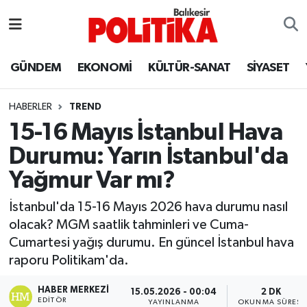
ASTROLOJİ
Balıkesir Nöbetçi Eczaneler
GÜNDEM
EKONOMİ
KÜLTÜR-SANAT
SİYASET
Ayvalık
Balıkesir Hava Durumu
HABERLER
TREND
Balya
Balıkesir Namaz Vakitleri
15-16 Mayıs İstanbul Hava
Durumu: Yarın İstanbul'da
Bandırma
Balıkesir Trafik Yoğunluk Haritası
Yağmur Var mı?
Bigadiç
Süper Lig Puan Durumu ve Fikstür
İstanbul'da 15-16 Mayıs 2026 hava durumu nasıl
olacak? MGM saatlik tahminleri ve Cuma-
BİYOGRAFİLER
Tüm Manşetler
Cumartesi yağış durumu. En güncel İstanbul hava
raporu Politikam'da.
Burhaniye
Son Dakika Haberleri
HABER MERKEZI
15.05.2026 - 00:04
2 DK
ÇEVRE
Haber Arşivi
EDITÖR
YAYINLANMA
OKUNMA SÜRESI