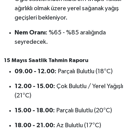
OTOMOTİV
ağırlıklı olmak üzere yerel sağanak yağış
geçişleri bekleniyor.
Resmi İlanlar
Nem Oranı:
%65 - %85 aralığında
SAĞLIK
seyredecek.
Savaştepe
15 Mayıs Saatlik Tahmin Raporu
SEYAHAT
09.00 - 12.00:
Parçalı Bulutlu (18°C)
SİYASET
12.00 - 15.00:
Çok Bulutlu / Yerel Yağışlı
(21°C)
Sındırgı
15.00 - 18.00:
Parçalı Bulutlu (20°C)
SPOR
18.00 - 21.00:
Az Bulutlu (17°C)
SÜRMANŞET