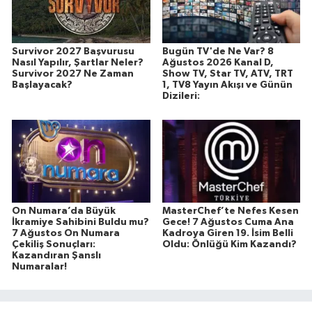
Survivor 2027 Başvurusu
Bugün TV'de Ne Var? 8
Nasıl Yapılır, Şartlar Neler?
Ağustos 2026 Kanal D,
Survivor 2027 Ne Zaman
Show TV, Star TV, ATV, TRT
Başlayacak?
1, TV8 Yayın Akışı ve Günün
Dizileri:
On Numara’da Büyük
MasterChef’te Nefes Kesen
İkramiye Sahibini Buldu mu?
Gece! 7 Ağustos Cuma Ana
7 Ağustos On Numara
Kadroya Giren 19. İsim Belli
Çekiliş Sonuçları:
Oldu: Önlüğü Kim Kazandı?
Kazandıran Şanslı
Numaralar!