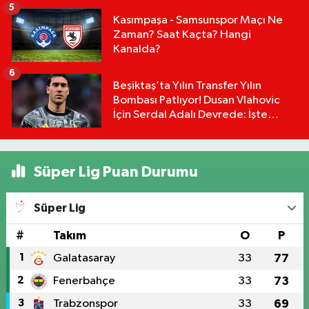
5
Kasımpaşa - Samsunspor Maçı Ne
Zaman? Saat Kaçta? Hangi
Kanalda?
6
Beşiktaş’ta Yılın Transfer Yılın
Bombası Patlıyor! Dusan Vlahovic
İçin Serdal Adalı Devrede: İşte
Masadaki Dev Rakam:
Süper Lig Puan Durumu
Süper Lig
#
Takım
O
P
1
Galatasaray
33
77
2
Fenerbahçe
33
73
3
Trabzonspor
33
69