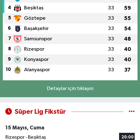
4
Beşiktaş
33
59
5
Göztepe
33
55
6
Başakşehir
33
54
7
Samsunspor
33
48
8
Rizespor
33
40
9
Konyaspor
33
40
10
Alanyaspor
33
37
Detaylar için tıklayın
Süper Lig Fikstür
15 Mayıs, Cuma
Rizespor - Beşiktaş
20:00