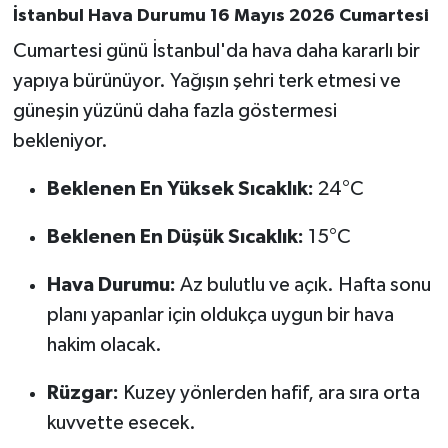
İstanbul Hava Durumu 16 Mayıs 2026 Cumartesi
Susurluk
Cumartesi günü İstanbul'da hava daha kararlı bir
TARİHTE BUGÜN
yapıya bürünüyor. Yağışın şehri terk etmesi ve
güneşin yüzünü daha fazla göstermesi
TEKNOLOJİ
bekleniyor.
Trend
Beklenen En Yüksek Sıcaklık:
24°C
TÜRKİYE
Beklenen En Düşük Sıcaklık:
15°C
VİZYONDAKİLER
Hava Durumu:
Az bulutlu ve açık. Hafta sonu
planı yapanlar için oldukça uygun bir hava
YAŞAM
hakim olacak.
Rüzgar:
Kuzey yönlerden hafif, ara sıra orta
kuvvette esecek.