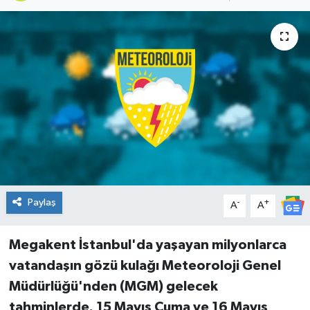
DÜNYA
Dursunbey
Edremit
EĞİTİM
EKONOMİ
Erdek
Paylaş
-
+
A
A
Gömeç
Megakent İstanbul'da yaşayan milyonlarca
vatandaşın gözü kulağı Meteoroloji Genel
Gönen
Müdürlüğü'nden (MGM) gelecek
tahminlerde. 15 Mayıs Cuma ve 16 Mayıs
Havran