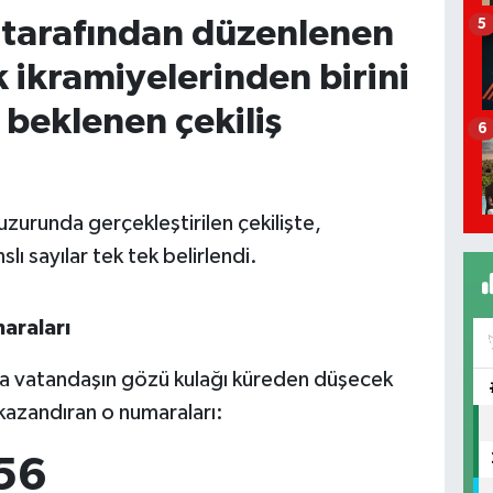
i tarafından düzenlenen
5
 ikramiyelerinden birini
beklenen çekiliş
6
zurunda gerçekleştirilen çekilişte,
lı sayılar tek tek belirlendi.
araları
rca vatandaşın gözü kulağı küreden düşecek
 kazandıran o numaraları:
 56