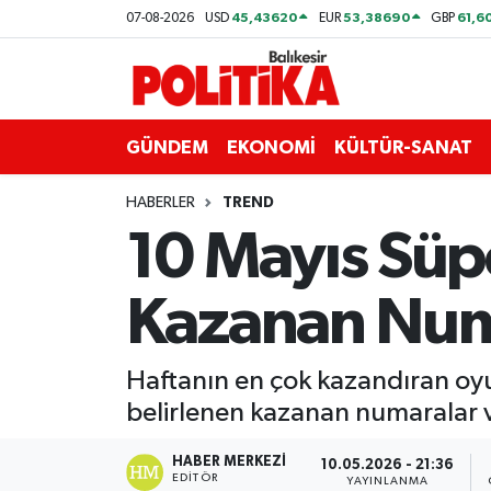
45,43620
53,38690
61,6
07-08-2026
USD
EUR
GBP
ASTROLOJİ
Balıkesir Nöbetçi Eczaneler
Ayvalık
Balıkesir Hava Durumu
GÜNDEM
EKONOMİ
KÜLTÜR-SANAT
Balya
Balıkesir Namaz Vakitleri
HABERLER
TREND
10 Mayıs Süpe
Bandırma
Balıkesir Trafik Yoğunluk Haritası
Kazanan Num
Bigadiç
Süper Lig Puan Durumu ve Fikstür
BİYOGRAFİLER
Tüm Manşetler
Haftanın en çok kazandıran oyu
belirlenen kazanan numaralar v
Burhaniye
Son Dakika Haberleri
HABER MERKEZI
10.05.2026 - 21:36
ÇEVRE
Haber Arşivi
EDITÖR
YAYINLANMA