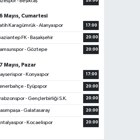
izespor - Beşiktaş
20:00
6 Mayıs, Cumartesi
atih Karagümrük - Alanyaspor
17:00
aziantep FK - Başakşehir
20:00
amsunspor - Göztepe
20:00
7 Mayıs, Pazar
ayserispor - Konyaspor
17:00
enerbahçe - Eyüpspor
20:00
rabzonspor - Gençlerbirliği S.K.
20:00
asımpaşa - Galatasaray
20:00
ntalyaspor - Kocaelispor
20:00