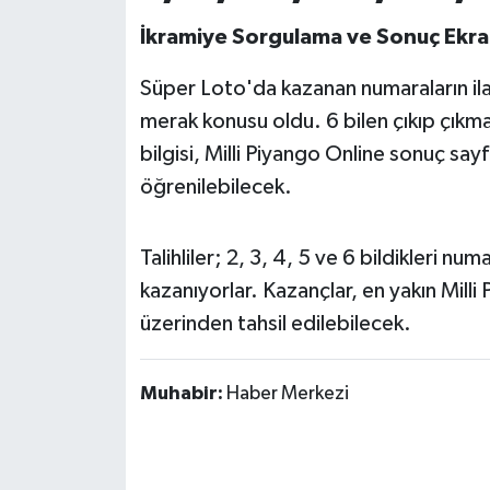
OTOMOTİV
İkramiye Sorgulama ve Sonuç Ekra
Resmi İlanlar
Süper Loto'da kazanan numaraların ilan
SAĞLIK
merak konusu oldu. 6 bilen çıkıp çık
bilgisi, Milli Piyango Online sonuç say
Savaştepe
öğrenilebilecek.
SEYAHAT
Talihliler; 2, 3, 4, 5 ve 6 bildikleri n
SİYASET
kazanıyorlar. Kazançlar, en yakın Mill
üzerinden tahsil edilebilecek.
Sındırgı
Muhabir:
Haber Merkezi
SPOR
SÜRMANŞET