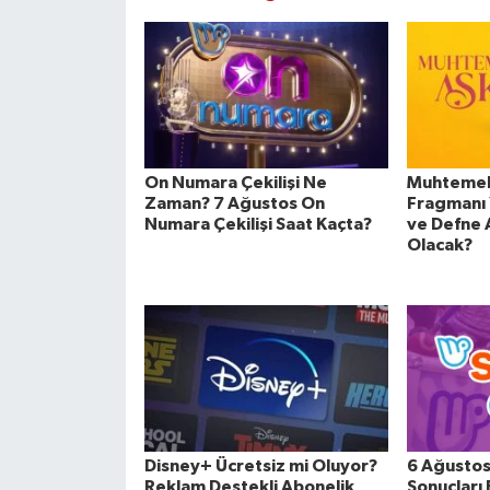
On Numara Çekilişi Ne
Muhtemel 
Zaman? 7 Ağustos On
Fragmanı 
Numara Çekilişi Saat Kaçta?
ve Defne 
Olacak?
Disney+ Ücretsiz mi Oluyor?
6 Ağustos
Reklam Destekli Abonelik
Sonuçları 