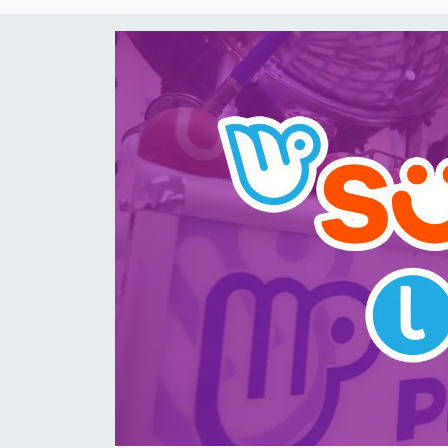
DÜNYA
Dursunbey
Edremit
EĞİTİM
EKONOMİ
Erdek
Gömeç
Gönen
Havran