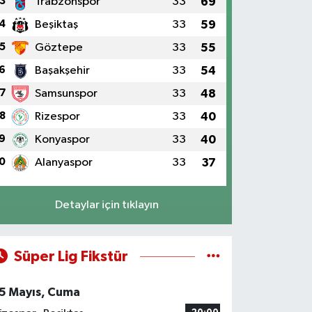
3
Trabzonspor
33
69
4
Beşiktaş
33
59
5
Göztepe
33
55
6
Başakşehir
33
54
7
Samsunspor
33
48
8
Rizespor
33
40
9
Konyaspor
33
40
0
Alanyaspor
33
37
Detaylar için tıklayın
Süper Lig Fikstür
5 Mayıs, Cuma