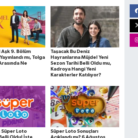
Aşk 9. Bölüm
Taşacak Bu Deniz
Yayınlandı mı, Tolga
Hayranlarına Müjde! Yeni
Arasında Ne
Sezon Tarihi Belli Oldu mu,
Kadroya Hangi Yeni
Karakterler Katılıyor?
 Süper Loto
Süper Loto Sonuçları
Belli Oldu! İşte
Açıklandı mı? 6 Ağustos