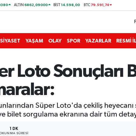
0380
6862,09000
14.598,00
79.591,74
ALTIN
BİST
BTC
SİYASET
YAŞAM
OLAY
SPOR
YAZARLAR
RESMİ 
r Loto Sonuçları Be
aralar:
nlarından Süper Loto'da çekiliş heyecanı 
e bilet sorgulama ekranına dair tüm deta
1 DK
OKUNMA SÜRESI