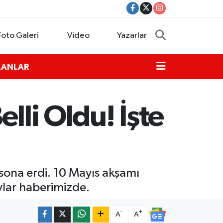
Foto Galeri
Video
Yazarlar
İLANLAR
lli Oldu! İşte
sona erdi. 10 Mayıs akşamı
ylar haberimizde.
-
+
A
A