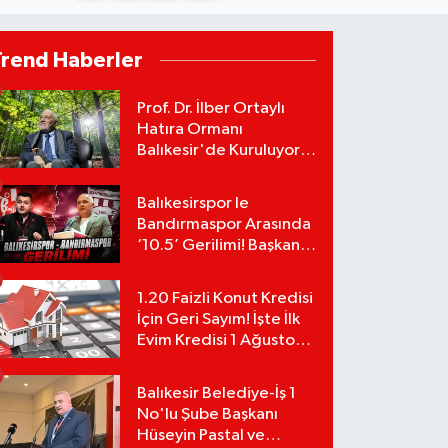
Trend Haberler
Prof. Dr. İlber Ortaylı
Hatıra Ormanı
Balıkesir'de Kuruluyor!
TEMA Vakfı Fidan
Bağışlarını Başlattı!
Balıkesirspor le
Bandırmaspor Arasında
‘10.5’ Gerilimi! Başkan
Mert Alper Acar’dan
Murat Karakoyun'a Sert
1.20 Faizli Konut Kredisi
Tepki!
İçin Geri Sayım! İşte İlk
Evim Kredisi 1 Ağustos
Başvuru Şartları ve
Hesaplama Tablosu:
Balıkesir Belediye-İş 1
No'lu Şube Başkanı
Hüseyin Pastal ve