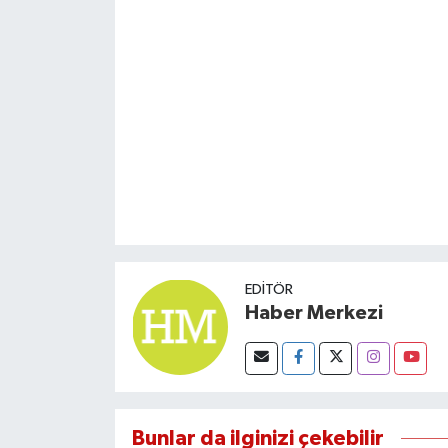
Susurluk
TARİHTE BUGÜN
TEKNOLOJİ
Trend
TÜRKİYE
VİZYONDAKİLER
EDITÖR
Haber Merkezi
YAŞAM
Bunlar da ilginizi çekebilir