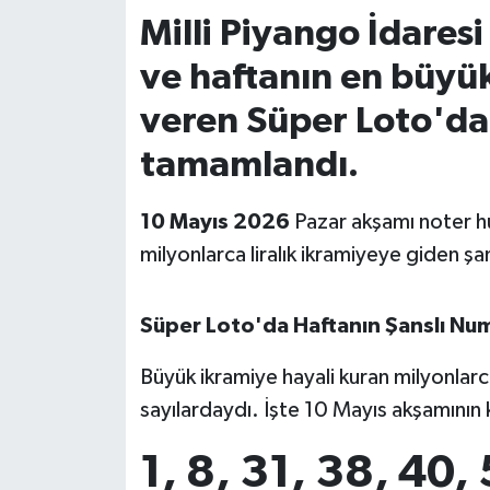
Milli Piyango İdares
İvrindi
ve haftanın en büyük
KENT GÜNDEMİ
veren Süper Loto'da 
tamamlandı.
Kepsut
KÜLTÜR-SANAT
10 Mayıs 2026
Pazar akşamı noter hu
milyonlarca liralık ikramiyeye giden şans
MAGAZİN
Süper Loto'da Haftanın Şanslı Num
MANŞET
Büyük ikramiye hayali kuran milyonla
Manyas
sayılardaydı. İşte 10 Mayıs akşamının
OLAY
1, 8, 31, 38, 40,