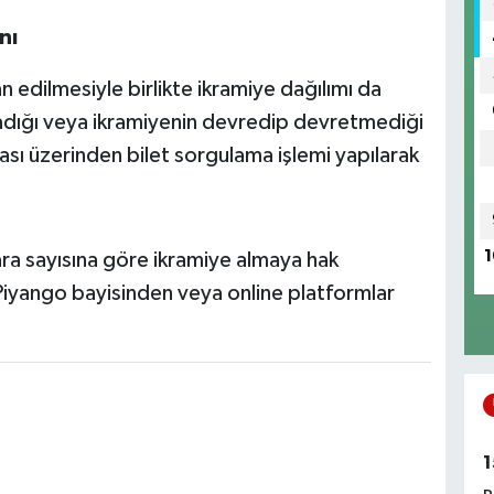
nı
 edilmesiyle birlikte ikramiye dağılımı da
madığı veya ikramiyenin devredip devretmediği
fası üzerinden bilet sorgulama işlemi yapılarak
1
umara sayısına göre ikramiye almaya hak
i Piyango bayisinden veya online platformlar
1