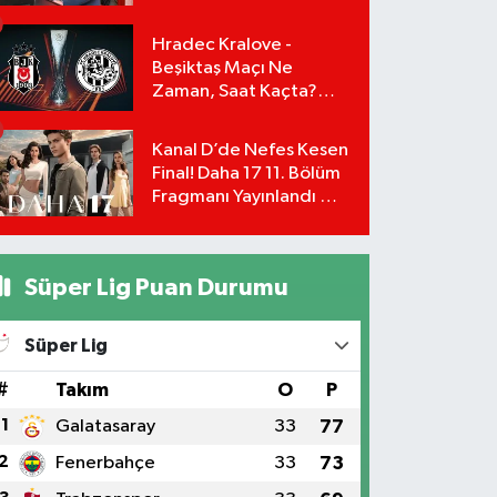
Yönetimi İstifa Ederek
ÇAĞDAŞ-SEN'e Geçti
Hradec Kralove -
Beşiktaş Maçı Ne
Zaman, Saat Kaçta?
UEFA Avrupa Ligi 3. Ön
Eleme Turu Yayın
Kanal D’de Nefes Kesen
Detayları!
Final! Daha 17 11. Bölüm
Fragmanı Yayınlandı Mı?
Leyla ve Aras İçin Yolun
Sonu Mu?
Süper Lig Puan Durumu
Süper Lig
#
Takım
O
P
1
Galatasaray
33
77
2
Fenerbahçe
33
73